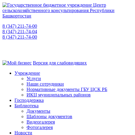
8 (347) 211-74-00
приемная
8 (347) 211-74-04
для консультаций
8 (347) 211-74-00
"горячая линия" о фактах коррупции
450008, РБ, г. Уфа, ул. Пушкина, 106, каб. 521
Версия для слабовидящих
Учреждение
Услуги
Наши сотрудники
Нормативные документы ГБУ ЦСК РБ
ИКЦ муниципальных районов
Господдержка
Библиотека
Документы
Шаблоны документов
Видеогалерея
Фотогалерея
Новости