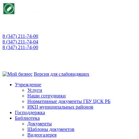
8 (347) 211-74-00
приемная
8 (347) 211-74-04
для консультаций
8 (347) 211-74-00
"горячая линия" о фактах коррупции
450008, РБ, г. Уфа, ул. Пушкина, 106, каб. 521
Версия для слабовидящих
Учреждение
Услуги
Наши сотрудники
Нормативные документы ГБУ ЦСК РБ
ИКЦ муниципальных районов
Господдержка
Библиотека
Документы
Шаблоны документов
Видеогалерея