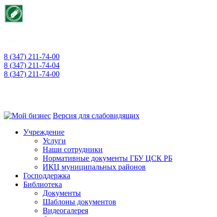
8 (347) 211-74-00
приемная
8 (347) 211-74-04
для консультаций
8 (347) 211-74-00
"горячая линия" о фактах коррупции
450008, РБ, г. Уфа, ул. Пушкина, 106, каб. 521
Версия для слабовидящих
Учреждение
Услуги
Наши сотрудники
Нормативные документы ГБУ ЦСК РБ
ИКЦ муниципальных районов
Господдержка
Библиотека
Документы
Шаблоны документов
Видеогалерея