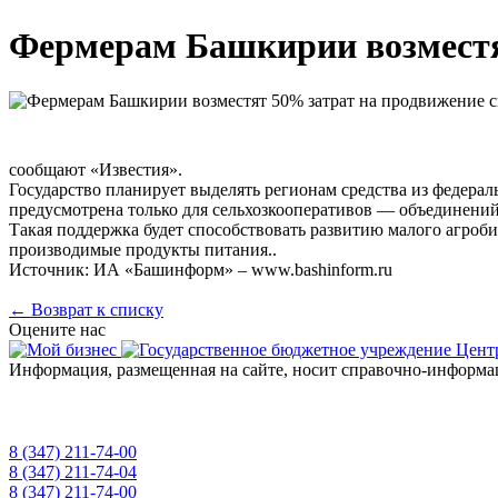
Фермерам Башкирии возместя
сообщают «Известия».
Государство планирует выделять регионам средства из федерал
предусмотрена только для сельхозкооперативов — объединений 
Такая поддержка будет способствовать развитию малого агроби
производимые продукты питания..
Источник: ИА «Башинформ» – www.bashinform.ru
← Возврат к списку
Оцените нас
Информация, размещенная на сайте, носит справочно-информа
8 (347) 211-74-00
приемная
8 (347) 211-74-04
для консультаций
8 (347) 211-74-00
"горячая линия" о фактах коррупции