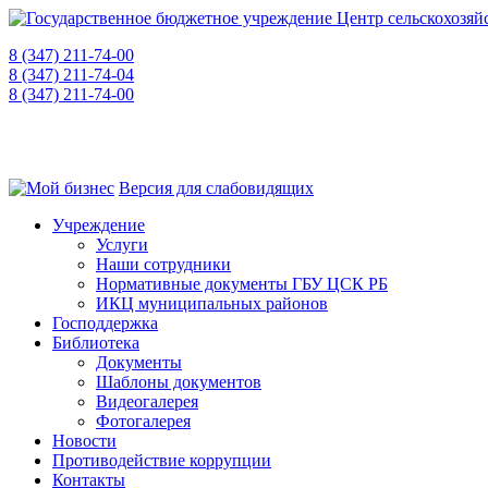
8 (347) 211-74-00
приемная
8 (347) 211-74-04
для консультаций
8 (347) 211-74-00
"горячая линия" о фактах коррупции
450008, РБ, г. Уфа, ул. Пушкина, 106, каб. 521
Версия для слабовидящих
Учреждение
Услуги
Наши сотрудники
Нормативные документы ГБУ ЦСК РБ
ИКЦ муниципальных районов
Господдержка
Библиотека
Документы
Шаблоны документов
Видеогалерея
Фотогалерея
Новости
Противодействие коррупции
Контакты