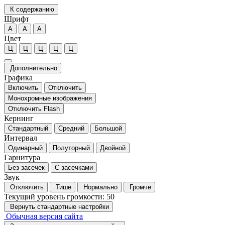
К содержанию
Шрифт
А
А
А
Цвет
Ц
Ц
Ц
Ц
Ц
Дополнительно
Графика
Включить
Отключить
Монохромные изображения
Отключить Flash
Кернинг
Стандартный
Средний
Большой
Интервал
Одинарный
Полуторный
Двойной
Гарнитура
Без засечек
С засечками
Звук
Отключить
Тише
Нормально
Громче
Текущий уровень громкости:
50
Вернуть стандартные настройки
Обычная версия сайта