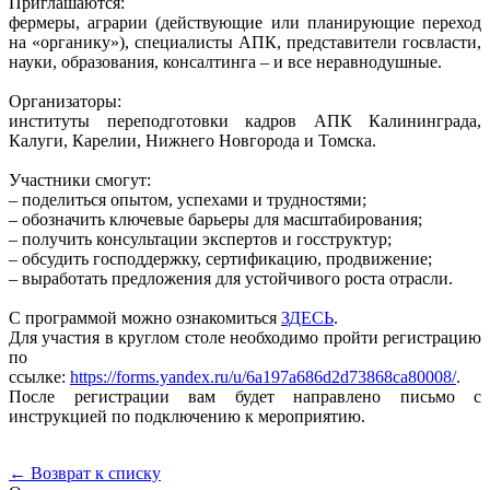
Приглашаются:
фермеры, аграрии (действующие или планирующие переход
на «органику»), специалисты АПК, представители госвласти,
науки, образования, консалтинга – и все неравнодушные.
Организаторы:
институты переподготовки кадров АПК Калининграда,
Калуги, Карелии, Нижнего Новгорода и Томска.
Участники смогут:
– поделиться опытом, успехами и трудностями;
– обозначить ключевые барьеры для масштабирования;
– получить консультации экспертов и госструктур;
– обсудить господдержку, сертификацию, продвижение;
– выработать предложения для устойчивого роста отрасли.
С программой можно ознакомиться
ЗДЕСЬ
.
Для участия в круглом столе необходимо пройти регистрацию
по
ссылке:
https://forms.yandex.ru/u/6a197a686d2d73868ca80008/
.
После регистрации вам будет направлено письмо с
инструкцией по подключению к мероприятию.
← Возврат к списку