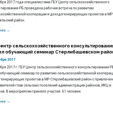
абря 2017 года специалистами ГБУ Центр сельскохозяйственного
ьтирования РБ проведена рабочая встреча по развитию
охозяйственной кооперации и доходогенерирующих проектов в МР
ельский район.
нее →
Центр сельскохозяйственного консультировани
ел обучающий семинар Стерлибашевском райо
абря 2017
бря 2017 г. ГБУ Центр сельскохозяйственного консультирования Р
 обучающий семинар по развитию сельскохозяйственной кооперац
генерирующих проектов в МР Стерлибашевский район с привлече
авителей глав сельских поселений администрации районов, ИКЦ и
ов. В мероприятии приняло участие 61 человек.
нее →