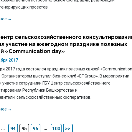
охозяйственной потребительской кооперации, реализации
генерирующих проектов.
нее →
Центр сельскохозяйственного консультировани
ял участие на ежегодном празднике полезных
ей «Communication day»
абря 2017
ря 2017 года состоялся праздник полезных связей «Communication
). Организатором выступил бизнес-клуб «EF Group». В мероприятии
и участие сотрудники ГБУ Центр сельскохозяйственного
ьтирования Республики Башкортостан и
авители сельскохозяйственных кооперативов.
нее →
...
...
94
95
96
100
>>