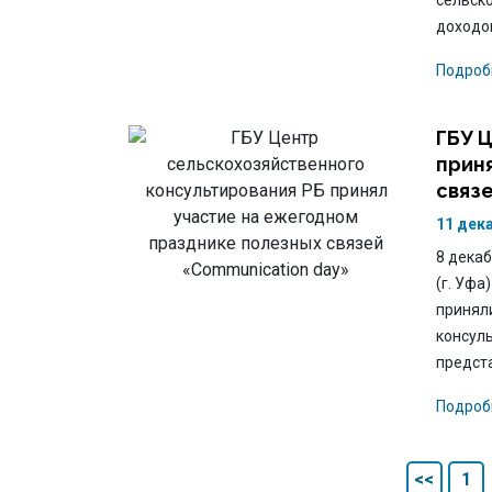
сельск
доходо
Подроб
ГБУ 
прин
связ
11 дек
8 декаб
(г. Уфа
принял
консул
предст
Подроб
<<
1