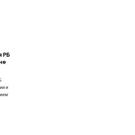
я РБ
не
Б
ии и
нием