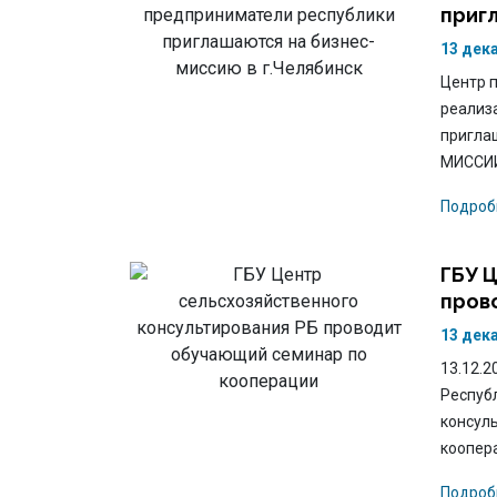
приг
13 дек
Центр 
реализ
приглаш
МИССИИ 
Подроб
ГБУ 
пров
13 дек
13.12.2
Респуб
консул
коопер
Подроб