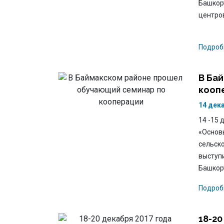
Башкор
центро
Подроб
В Ба
кооп
14 дек
14 -15
«Основ
сельск
выступ
Башкор
Подроб
18-2