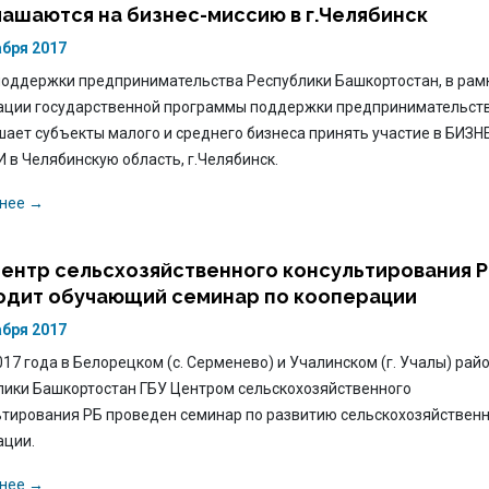
лашаются на бизнес-миссию в г.Челябинск
абря 2017
поддержки предпринимательства Республики Башкортостан, в рам
ации государственной программы поддержки предпринимательств
ает субъекты малого и среднего бизнеса принять участие в БИЗН
в Челябинскую область, г.Челябинск.
нее →
Центр сельсхозяйственного консультирования 
одит обучающий семинар по кооперации
абря 2017
017 года в Белорецком (с. Серменево) и Учалинском (г. Учалы) рай
лики Башкортостан ГБУ Центром сельскохозяйственного
ьтирования РБ проведен семинар по развитию сельскохозяйствен
ации.
нее →