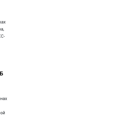
ках
а,
ЕС-
РБ
онах
ной