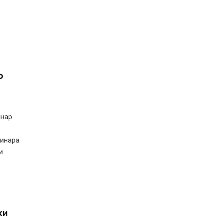
о
инар
минара
и
ки