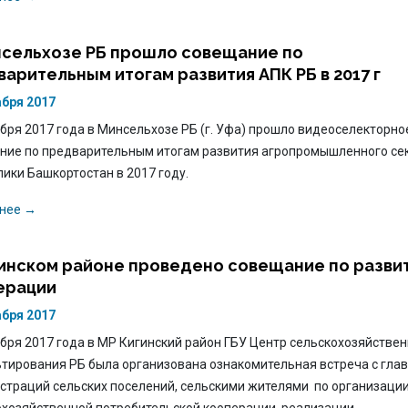
нсельхозе РБ прошло совещание по
арительным итогам развития АПК РБ в 2017 г
абря 2017
бря 2017 года в Минсельхозе РБ (г. Уфа) прошло видеоселекторно
ние по предварительным итогам развития агропромышленного се
ики Башкортостан в 2017 году.
нее →
гинском районе проведено совещание по разви
ерации
абря 2017
бря 2017 года в МР Кигинский район ГБУ Центр сельскохозяйстве
ьтирования РБ была организована ознакомительная встреча с гла
страций сельских поселений, сельскими жителями по организаци