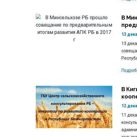
В Ми
предв
13 дек
13 дека
совеща
Республ
Подроб
В Ки
кооп
12 дек
11 дека
консул
админи