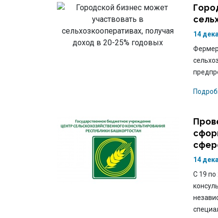
Горо
сельх
14 дек
Фермер
сельхоз
предпр
Подроб
Пров
сфор
сфер
14 дек
С 19 по
консул
незави
специа