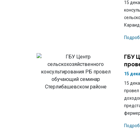
15 дек
консул
сельск
Караид
Подроб
ГБУ 
пров
15 дек
15 дека
провел
доходо
предст
фермер
Подроб