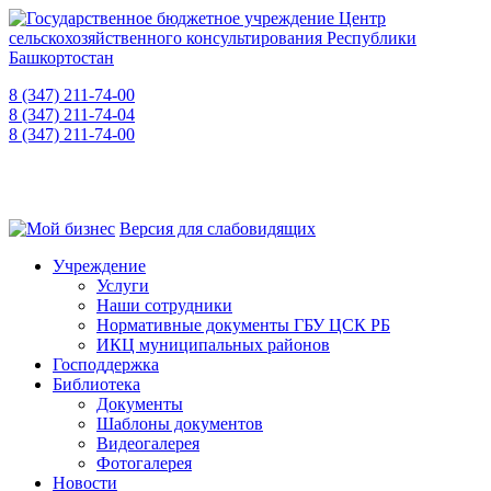
8 (347) 211-74-00
приемная
8 (347) 211-74-04
для консультаций
8 (347) 211-74-00
"горячая линия" о фактах коррупции
450008, РБ, г. Уфа, ул. Пушкина, 106, каб. 521
Версия для слабовидящих
Учреждение
Услуги
Наши сотрудники
Нормативные документы ГБУ ЦСК РБ
ИКЦ муниципальных районов
Господдержка
Библиотека
Документы
Шаблоны документов
Видеогалерея
Фотогалерея
Новости