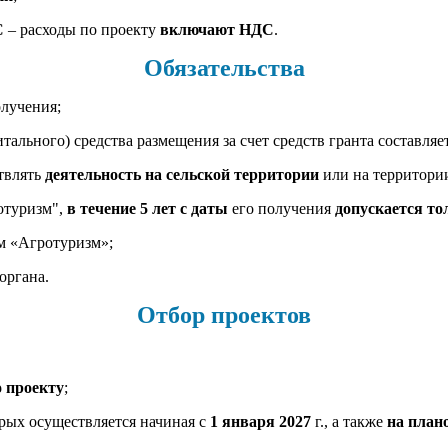
С
– расходы по проекту
включают НДС
.
Обязательства
олучения;
итального) средства размещения за счет средств гранта составляе
твлять
деятельность на сельской территории
или на территори
ротуризм",
в течение 5 лет с даты
его получения
допускается то
м «Агротуризм»;
органа.
Отбор проектов
о проекту
;
рых осуществляется начиная с
1 января 2027
г., а также
на план