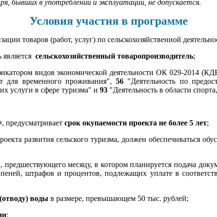
я, бывших в употреблении и эксплуатации, не допускается.
Условия участия в программе
ации товаров (работ, услуг) по сельскохозяйственной деятельно
 является
­
сельскохозяйственный товаропроизводитель
;
икатором видов экономической деятельности ОК 029-2014 (КДЕ
ст для временного проживания",
56
"Деятельность по предос
их услуги в сфере туризма" и
93
"Деятельность в области спорта
Ф
, предусматривает
срок окупаемости проекта не более 5 лет
;
проекта развития сельского туризма, должен обеспечиваться о
ца, предшествующего месяцу, в котором планируется подача до
в, пеней, штрафов и процентов, подлежащих уплате в соответс
 (отводу) воды
в размере, превышающем 50 тыс. рублей;
ии
;