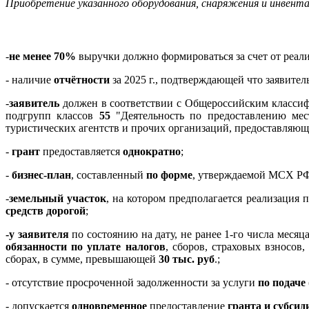
Приобретение указанного оборудования, снаряжения и инвентар
-
не менее 70%
выручки должно формироваться за счет от реализ
- наличие
отчётности
за 2025 г.,
подтверждающей что заявитель
-
заявитель
должен в соответствии с Общероссийским классиф
подгрупп классов
55
"Деятельность по предоставлению ме
туристических агентств и прочих организаций, предоставляющ
-
грант
предоставляется
однократно
;
-
бизнес-план
, составленный
по форме
,
утверждаемой МСХ Р
-
земельный участок
, на котором предполагается реализация 
средств
дорогой
;
-у заявителя
по состоянию на дату, не ранее 1-го числа меся
обязанности по уплате налогов
, сборов, страховых взносо
сборах, в сумме, превышающей
30 тыс. руб
.;
- отсутствие просроченной задолженности за услуги
по подаче
- допускается
одновременное
предоставление
гранта и субсид