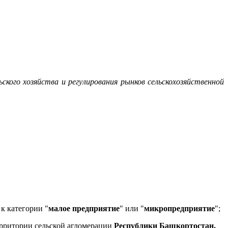
ого хозяйства и регулирования рынков сельскохозяйственной
к категории "
малое предприятие
" или "
микропредприятие
";
ерритории сельской агломерации
Республики Башкортостан.