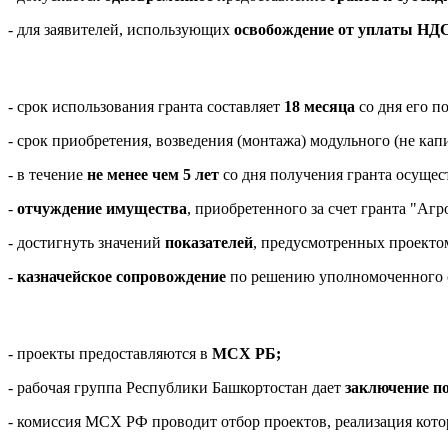
- для заявителей, использующих
освобождение от уплаты
НД
- срок использования гранта составляет
18 месяца
со дня его п
- срок приобретения, возведения (монтажа) модульного (не кап
- в течение
не менее чем 5 лет
со дня получения гранта осущес
-
отчуждение имущества
, приобретенного за счет гранта "Аг
- достигнуть значений
показателей
, предусмотренных проекто
-
казначейское сопровождение
по решению уполномоченного 
- проекты предоставляются в
МСХ РБ;
-
рабочая группа Республики Башкортостан дает
заключение п
- комиссия МСХ РФ проводит отбор проектов, реализация кото