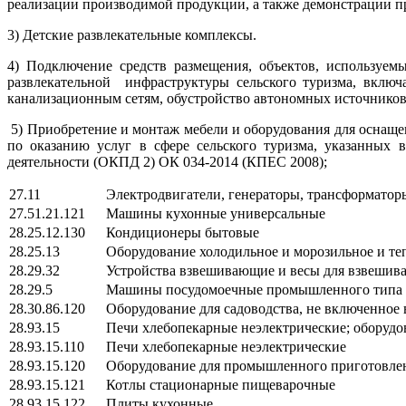
реализации производимой продукции, а также демонстрации пр
3) Детские развлекательные комплексы.
4) Подключение средств размещения, объектов, используемы
развлекательной инфраструктуры сельского туризма, включа
канализационным сетям, обустройство автономных источников э
5) Приобретение и монтаж мебели и оборудования для оснащен
по оказанию услуг в сфере сельского туризма, указанных 
деятельности (ОКПД 2) ОК 034-2014 (КПЕС 2008);
27.11
Электродвигатели, генераторы, трансформатор
27.51.21.121
Машины кухонные универсальные
28.25.12.130
Кондиционеры бытовые
28.25.13
Оборудование холодильное и морозильное и теп
28.29.32
Устройства взвешивающие и весы для взвешива
28.29.5
Машины посудомоечные промышленного типа
28.30.86.120
Оборудование для садоводства, не включенное 
28.93.15
Печи хлебопекарные неэлектрические; оборудов
28.93.15.110
Печи хлебопекарные неэлектрические
28.93.15.120
Оборудование для промышленного приготовлен
28.93.15.121
Котлы стационарные пищеварочные
28.93.15.122
Плиты кухонные