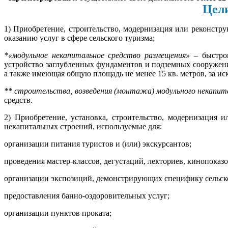
Цели на которые в
1) Приобретение, строительство, модернизация или реконстр
оказанию услуг в сфере сельского туризма;
*«модульное некапитальное средство размещения»
– быстров
устройство заглубленных фундаментов и подземных сооружен
а также имеющая общую площадь не менее 15 кв. метров, за и
**
строительства, возведения (монтажа) модульного некапит
средств.
2) Приобретение, установка, строительство, модернизация и
некапитальных строений, используемые для:
организации питания туристов и (или) экскурсантов;
проведения мастер-классов, дегустаций, лекториев, кинопоказо
организации экспозиций, демонстрирующих специфику сельског
предоставления банно-оздоровительных услуг;
организации пунктов проката;