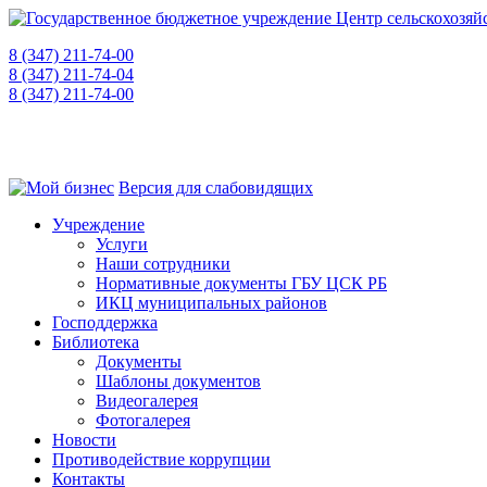
8 (347) 211-74-00
приемная
8 (347) 211-74-04
для консультаций
8 (347) 211-74-00
"горячая линия" о фактах коррупции
450008, РБ, г. Уфа, ул. Пушкина, 106, каб. 521
Версия для слабовидящих
Учреждение
Услуги
Наши сотрудники
Нормативные документы ГБУ ЦСК РБ
ИКЦ муниципальных районов
Господдержка
Библиотека
Документы
Шаблоны документов
Видеогалерея
Фотогалерея
Новости
Противодействие коррупции
Контакты