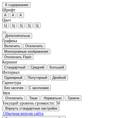
К содержанию
Шрифт
А
А
А
Цвет
Ц
Ц
Ц
Ц
Ц
Дополнительно
Графика
Включить
Отключить
Монохромные изображения
Отключить Flash
Кернинг
Стандартный
Средний
Большой
Интервал
Одинарный
Полуторный
Двойной
Гарнитура
Без засечек
С засечками
Звук
Отключить
Тише
Нормально
Громче
Текущий уровень громкости:
50
Вернуть стандартные настройки
Обычная версия сайта